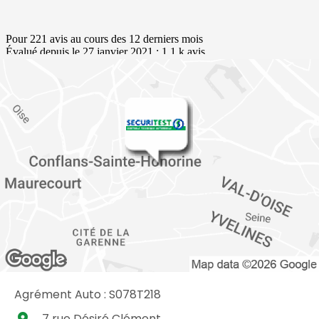
Agrément Auto : S078T218
place
7 rue Désiré Clément