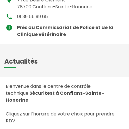
78700
Conflans-Sainte-Honorine
local_phone
01 39 65 99 65
info
Près du Commissariat de Police et de la
Clinique vétérinaire
Actualités
Bienvenue dans le centre de contrôle
technique
Sécuritest à Conflans-Sainte-
Honorine
Cliquez sur l'horaire de votre choix pour prendre
RDV